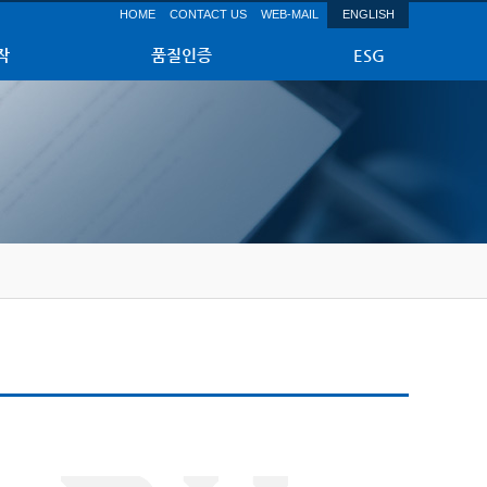
HOME
CONTACT US
WEB-MAIL
ENGLISH
작
품질인증
ESG